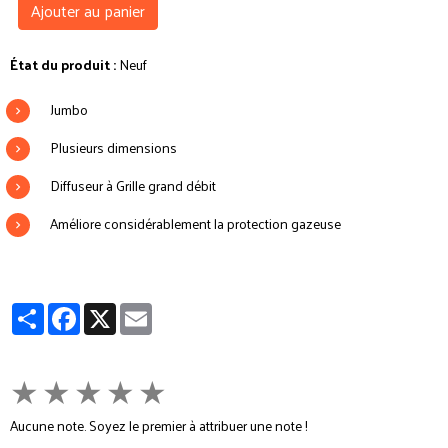
Ajouter au panier
État du produit :
Neuf
Jumbo
Plusieurs dimensions
Diffuseur à Grille grand débit
Améliore considérablement la protection gazeuse
Partager
Facebook
X
Email
★
★
★
★
★
Aucune note. Soyez le premier à attribuer une note !