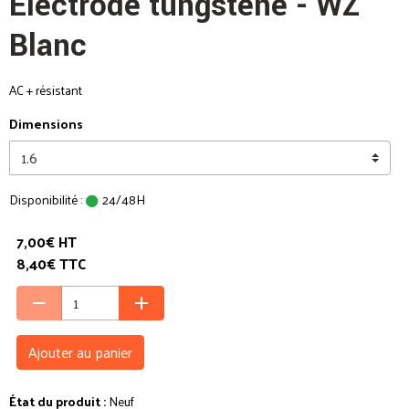
Électrode tungstène - WZ
Blanc
AC + résistant
Dimensions
Disponibilité :
24/48H
7,00€ HT
8,40€ TTC
Ajouter au panier
État du produit :
Neuf