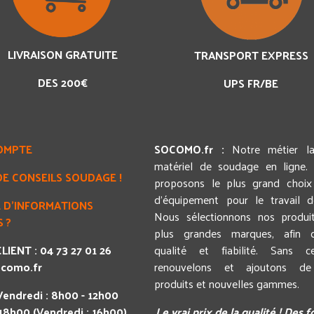
LIVRAISON GRATUITE
TRANSPORT EXPRESS
DES 200€
UPS FR/BE
OMPTE
SOCOMO.fr :
Notre métier l
matériel de soudage en ligne.
DE CONSEILS SOUDAGE !
proposons le plus grand choix 
d'équipement pour le travail 
 D'INFORMATIONS
Nous sélectionnons nos produi
 ?
plus grandes marques, afin d
LIENT : 04 73 27 01 26
qualité et fiabilité. Sans c
como.fr
renouvelons et ajoutons de
produits et nouvelles gammes.
Vendredi : 8h00 - 12h00
 18h00 (Vendredi : 16h00)
Le vrai prix de la qualité ! Des 