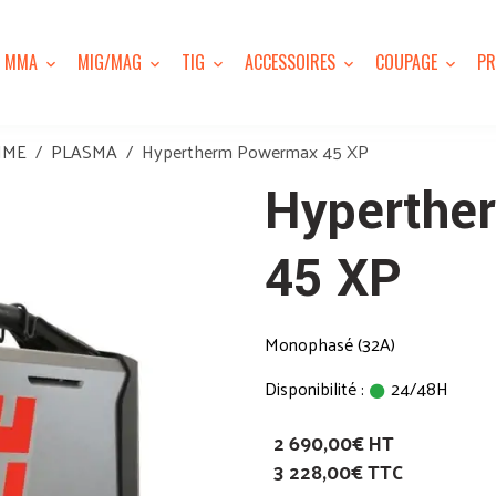
MMA
MIG/MAG
TIG
ACCESSOIRES
COUPAGE
PR
MME
PLASMA
Hypertherm Powermax 45 XP
Hyperthe
45 XP
Monophasé (32A)
Disponibilité :
24/48H
2 690,00€ HT
3 228,00€ TTC