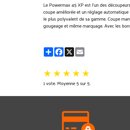
Le Powermax 45 XP est l'un des découpeurs 
coupe améliorée et un réglage automatique d
le plus polyvalent de sa gamme. Coupe manuel
gougeage et même marquage. Avec les bons 
Partager
Facebook
X
Email
★
★
★
★
★
1
vote. Moyenne
5
sur 5.