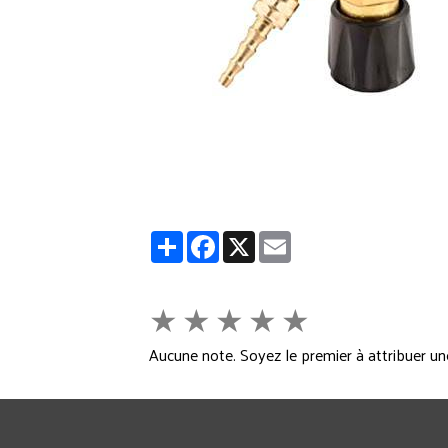
Partager
Facebook
X
Email
★
★
★
★
★
Aucune note. Soyez le premier à attribuer un