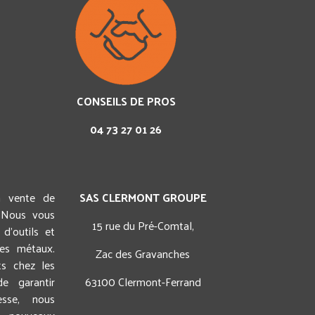
CONSEILS DE PROS
04 73 27 01 26
a vente de
SAS CLERMONT GROUPE
 Nous vous
15 rue du Pré-Comtal,
d'outils et
des métaux.
Zac des Gravanches
ts chez les
e garantir
63100 Clermont-Ferrand
esse, nous