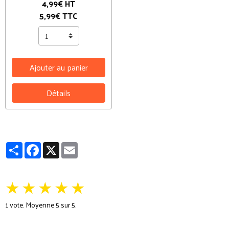
4,99€ HT
5,99€ TTC
Ajouter au panier
Détails
Partager
Facebook
X
Email
★
★
★
★
★
1
vote. Moyenne
5
sur 5.