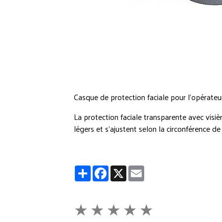
Casque de protection faciale pour l’opérat
La protection faciale transparente avec visi
légers et s’ajustent selon la circonférence de
Partager
Facebook
X
Email
★
★
★
★
★