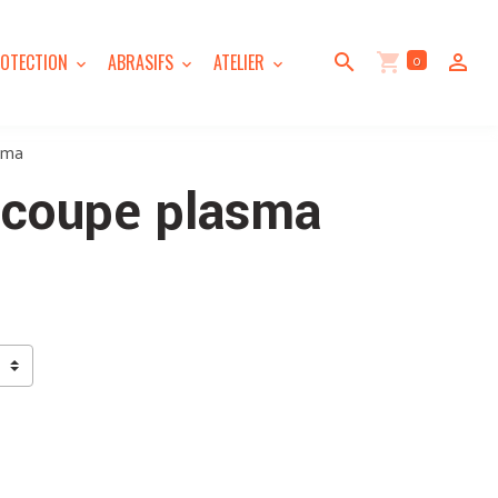
0
OTECTION
ABRASIFS
ATELIER
sma
écoupe plasma