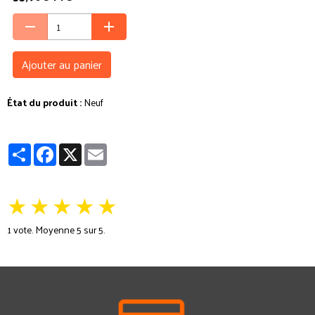
Ajouter au panier
État du produit :
Neuf
Partager
Facebook
X
Email
★
★
★
★
★
1
vote. Moyenne
5
sur 5.