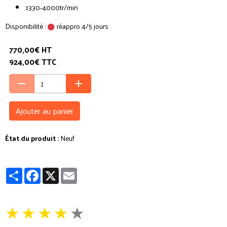
1330-4000tr/min
Disponibilité :
réappro 4/5 jours
770,00€ HT
924,00€ TTC
Ajouter au panier
État du produit :
Neuf
Partager
Facebook
X
Email
★
★
★
★
★