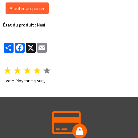
Ajouter au panier
État du produit :
Neuf
Partager
Facebook
X
Email
★
★
★
★
★
1
vote. Moyenne
4
sur 5.