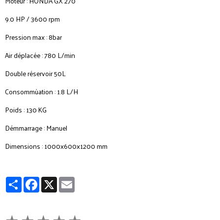
Moteur : HONDA GX 270
9.0 HP / 3600 rpm
Pression max : 8bar
Air déplacée : 780 L/min
Double réservoir 50L
Consommùation : 1.8 L/H
Poids : 130 KG
Démmarrage : Manuel
Dimensions : 1000x600x1200 mm
Partager
Facebook
X
Email