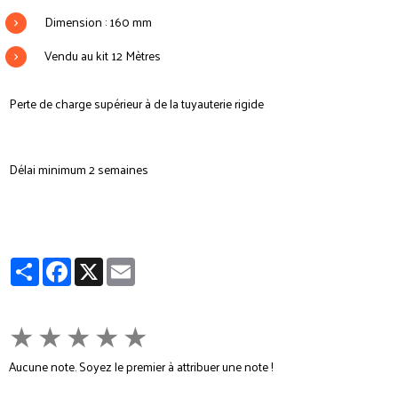
Dimension : 160 mm
Vendu au kit 12 Mètres
Perte de charge supérieur à de la tuyauterie rigide
Délai minimum 2 semaines
Partager
Facebook
X
Email
★
★
★
★
★
Aucune note. Soyez le premier à attribuer une note !