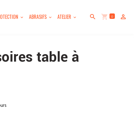
0
OTECTION
ABRASIFS
ATELIER
oires table à
ours