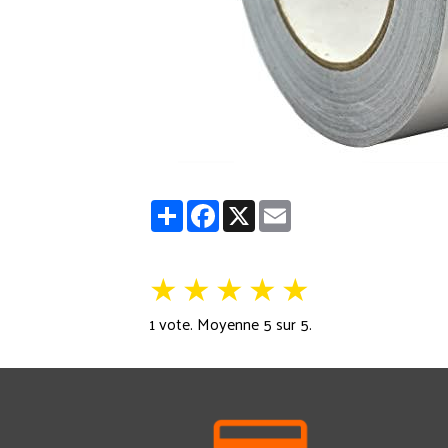
Partager
Facebook
X
Email
★
★
★
★
★
1
vote. Moyenne
5
sur 5.