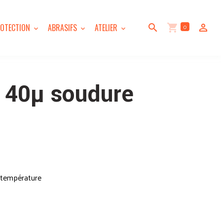
0
OTECTION
ABRASIFS
ATELIER
 40µ soudure
a température