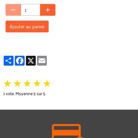
Ajouter au panier
Partager
Facebook
X
Email
★
★
★
★
★
1
vote. Moyenne
5
sur 5.