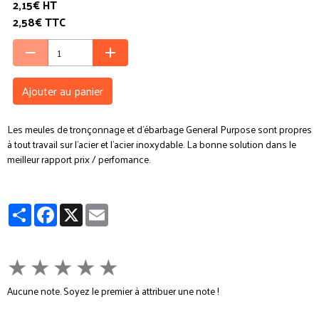
2,15€ HT
2,58€ TTC
Ajouter au panier
Les meules de tronçonnage et d'ébarbage General Purpose sont propres
à tout travail sur l'acier et l'acier inoxydable. La bonne solution dans le
meilleur rapport prix / perfomance.
Partager
Facebook
X
Email
★
★
★
★
★
Aucune note. Soyez le premier à attribuer une note !